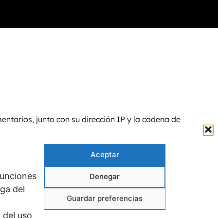
entarios, junto con su dirección IP y la cadena de
atar para comprobar si la está utilizando. Su política
Aceptar
erfil se hará pública en el contexto de su comentario.
funciones
Denegar
ga del
Guardar preferencias
aer datos de ubicación de dichas imágenes.
 del uso