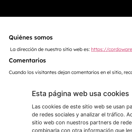
Quiénes somos
La dirección de nuestro sitio web es:
https://cordowar
Comentarios
Cuando los visitantes dejan comentarios en el sitio, re
agente de usuario del navegador para ayudar a detect
Una cadena anónima (hash) generada a partir de su direc
Esta página web usa cookies
de privacidad está disponible en
https://cordoware.co
Las cookies de este sitio web se usan pa
Medios
de redes sociales y analizar el tráfico
Si sube imágenes al sitio web, evite incluir datos de u
sitio web con nuestros partners de redes
combinarla con otra información que les
Cookies