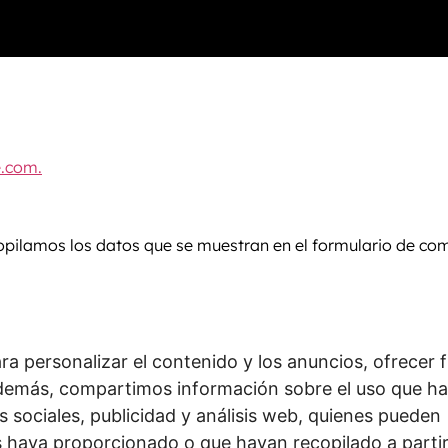
e.com.
copilamos los datos que se muestran en el formulario de com
ar spam.
ción de correo electrónico podría enviarse al servicio Grav
m/privacidad/
Una vez aprobado su comentario, su foto de p
ra personalizar el contenido y los anuncios, ofrecer 
. Además, compartimos información sobre el uso que ha
bicación incrustados (GPS EXIF). Los visitantes pueden extr
 sociales, publicidad y análisis web, quienes pueden
 haya proporcionado o que hayan recopilado a partir